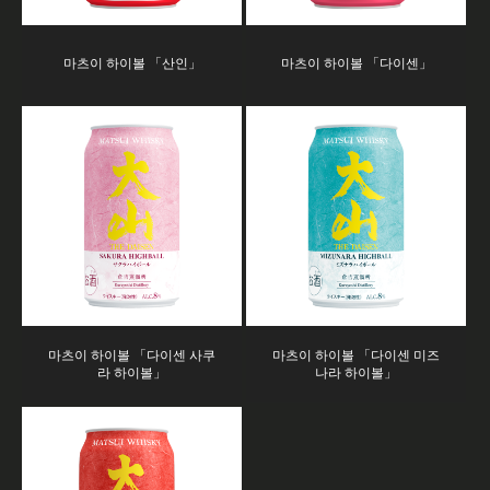
마츠이 하이볼 「산인」
마츠이 하이볼 「다이센」
마츠이 하이볼 「다이센 사쿠
마츠이 하이볼 「다이센 미즈
라 하이볼」
나라 하이볼」