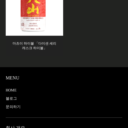
마츠이 하이볼 「다이센 셰리
캐스크 하이볼」
MENU
HOME
블로그
문의하기
회사 개요