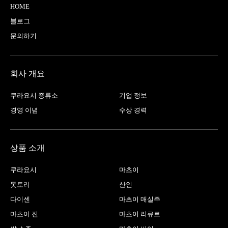
HOME
블로그
문의하기
회사 개요
쿠라요시 증류소
기업 정보
경영 이념
수상 경력
상품 소개
쿠라요시
마츠이
돗토리
산인
다이센
마츠이 매실주
마츠이 진
마츠이 리큐르