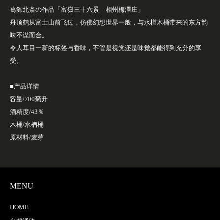
葛飾北斎の作品「富嶽三十六景 相州梅澤庄」
丹顶鹤从富士山前飞过，仿佛幻想世界一般，与水楢木桶带来的东方韵
味不谋而合。
令人耳目一新的标签与香味，不管是视觉还是味觉都能得到充分的享
受。
■产品详情
容量/700毫升
酒精度/43％
木桶/水楢桶
原材料/麦芽
MENU
HOME