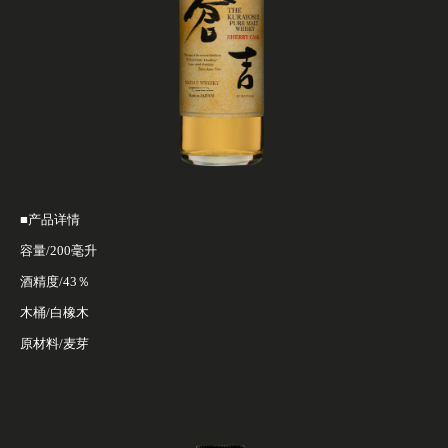
■产品详情
容量/200毫升
酒精度/43％
木桶/白橡木
原材料/麦芽