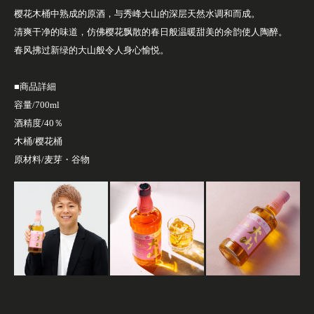
樱花木桶中熟成的原酒，与秀峰大山的深层天然水调和而成。
清爽干净的味道，仿佛樱花飘散的春日般温暖甜美的余韵使人陶醉。
春风拂过新绿的大山般令人身心愉悦。
■商品詳細
容量/700ml
酒精度/40％
木桶/樱花桶
原材料/麦芽・谷物