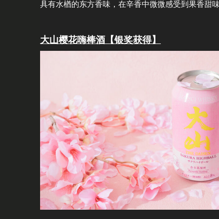
具有水楢的东方香味，在辛香中微微感受到果香甜
大山樱花嗨棒酒【银奖获得】