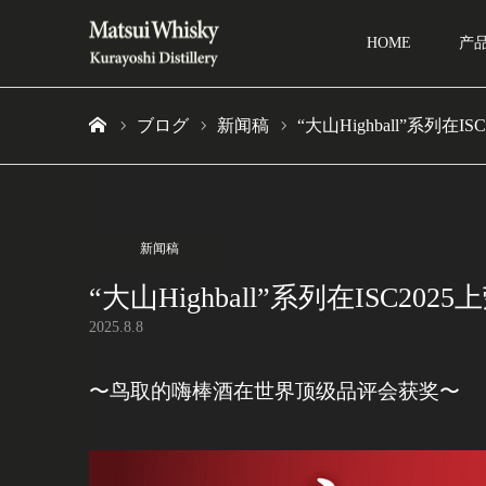
HOME
产
ブログ
新闻稿
“大山Highball”系列在
Home
新闻稿
“大山Highball”系列在ISC20
2025.8.8
〜鸟取的嗨棒酒在世界顶级品评会获奖〜