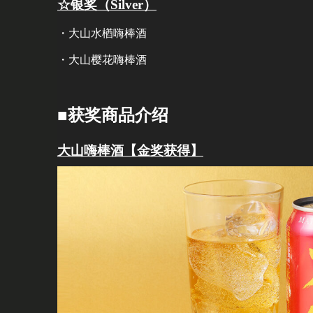
☆银奖（Silver）
・大山水楢嗨棒酒
・大山樱花嗨棒酒
■获奖商品介绍
大山嗨棒酒【金奖获得】