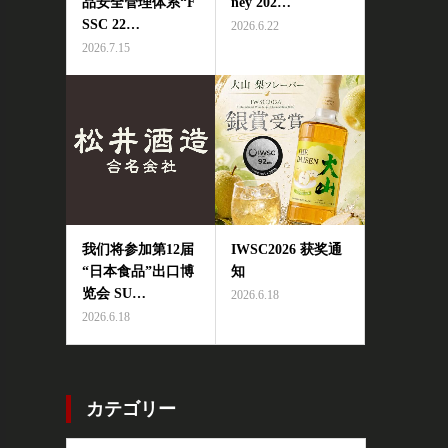
品安全管理体系“F
ney 202…
SSC 22…
2026.6.22
2026.7.15
我们将参加第12届
IWSC2026 获奖通
“日本食品”出口博
知
览会 SU…
2026.6.18
2026.6.18
カテゴリー