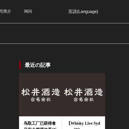
言語(Language)
司简介
询问
最近の記事
鸟取工厂已获得食
【Whisky Live Syd