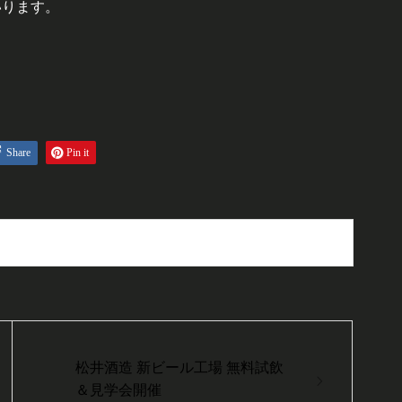
いります。
Share
Pin it
松井酒造 新ビール工場 無料試飲
＆見学会開催