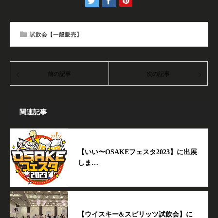
試飲会【一般販売】
前の記事
次の記事
関連記事
【いい〜OSAKEフェスタ2023】に出展
しま…
【ウイスキー&スピリッツ試飲会】に