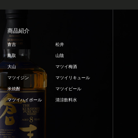
商品紹介
倉吉
松井
鳥取
山陰
大山
マツイ梅酒
マツイジン
マツイリキュール
米焼酎
マツイビール
マツイハイボール
清涼飲料水